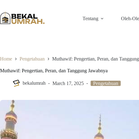
Skip
to
content
Tentang
Oleh-Ol
Home
Pengetahuan
Muthawif: Pengertian, Peran, dan Tanggun
Muthawif: Pengertian, Peran, dan Tanggung Jawabnya
bekalumrah
March 17, 2025
Pengetahuan