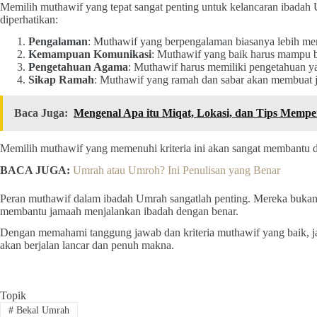
Memilih muthawif yang tepat sangat penting untuk kelancaran ibadah U
diperhatikan:
Pengalaman
: Muthawif yang berpengalaman biasanya lebih m
Kemampuan Komunikasi
: Muthawif yang baik harus mampu be
Pengetahuan Agama
: Muthawif harus memiliki pengetahuan ya
Sikap Ramah
: Muthawif yang ramah dan sabar akan membuat j
Baca Juga:
Mengenal Apa itu Miqat, Lokasi, dan Tips Mempe
Memilih muthawif yang memenuhi kriteria ini akan sangat membantu 
BACA JUGA:
Umrah atau Umroh? Ini Penulisan yang Benar
Peran muthawif dalam ibadah Umrah sangatlah penting. Mereka bukan 
membantu jamaah menjalankan ibadah dengan benar.
Dengan memahami tanggung jawab dan kriteria muthawif yang baik, 
akan berjalan lancar dan penuh makna.
Topik
#
Bekal Umrah