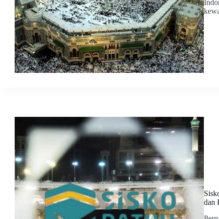
Indo
kewa
Sisk
dan 
Pern