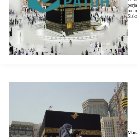
perj
memp
Sisk
Mana