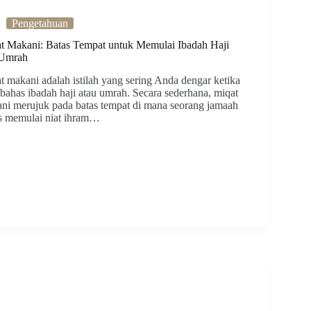
Pengetahuan
t Makani: Batas Tempat untuk Memulai Ibadah Haji
 Umrah
t makani adalah istilah yang sering Anda dengar ketika
ahas ibadah haji atau umrah. Secara sederhana, miqat
ni merujuk pada batas tempat di mana seorang jamaah
s memulai niat ihram…