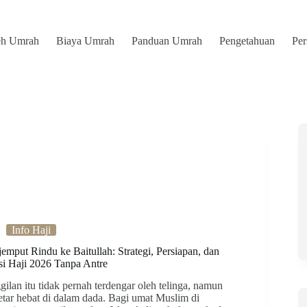
eh Umrah
Biaya Umrah
Panduan Umrah
Pengetahuan
Pe
Info Haji
emput Rindu ke Baitullah: Strategi, Persiapan, dan
si Haji 2026 Tanpa Antre
gilan itu tidak pernah terdengar oleh telinga, namun
etar hebat di dalam dada. Bagi umat Muslim di