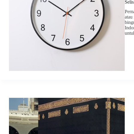
Seli
Pern
atau
bing
Indo
unt