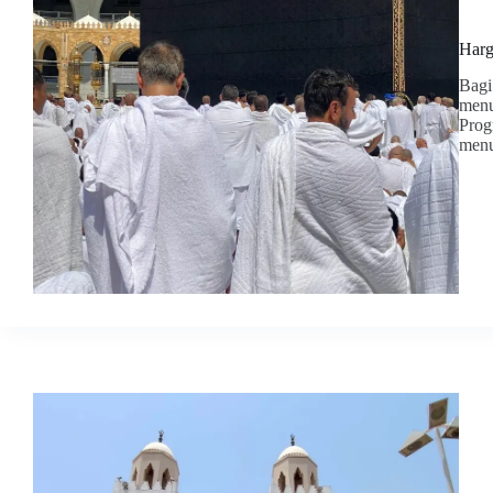
Harg
Bagi
menu
Prog
menu