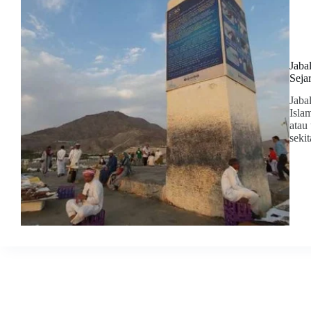
Jaba
Seja
Jaba
Isla
atau
seki