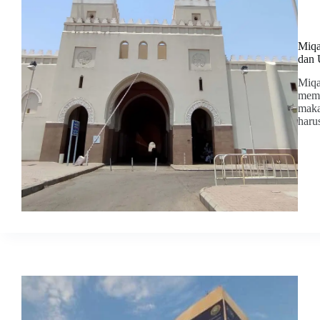
Miqa
dan
Miqa
memb
maka
haru