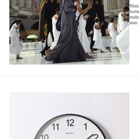
Mana
kont
makn
atau