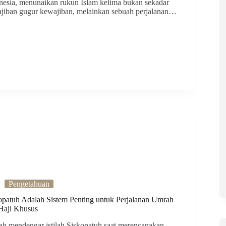
nesia, menunaikan rukun Islam kelima bukan sekadar
jiban gugur kewajiban, melainkan sebuah perjalanan…
Pengetahuan
opatuh Adalah Sistem Penting untuk Perjalanan Umrah
Haji Khusus
ah mendengar istilah Siskopatuh saat merencanakan